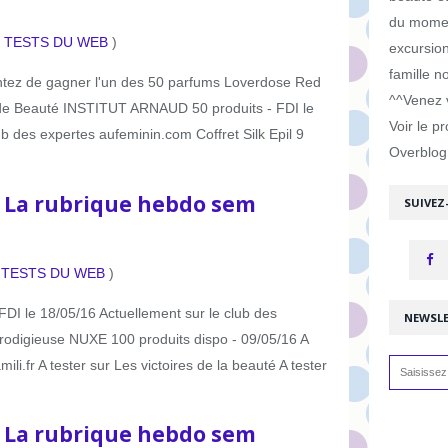
du moment
S TESTS DU WEB
)
excursion
famille n
entez de gagner l'un des 50 parfums Loverdose Red
^^Venez v
 de Beauté INSTITUT ARNAUD 50 produits - FDI le
Voir le pr
ub des expertes aufeminin.com Coffret Silk Epil 9
Overblog
: La rubrique hebdo sem
SUIVEZ
 TESTS DU WEB
)
 le 18/05/16 Actuellement sur le club des
NEWSL
rodigieuse NUXE 100 produits dispo - 09/05/16 A
mili.fr A tester sur Les victoires de la beauté A tester
: La rubrique hebdo sem