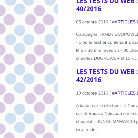
LES TESTS DU WEB 
40/2016
05 octobre 2016 ( #
ARTICLES 
Campagne TRND / DUOPOWER Ch
- 1 boîte fischer contenant 1 a
Ø 6 x 30 mm, avec vis - 30 ch
chevilles DUOPOWER Ø 10 x...
LES TESTS DU WEB 
42/2016
19 octobre 2016 ( #
ARTICLES 
A tester sur le site famili.fr No
sur Betrousse Nouveau sur le si
chocolat - BONNE MAMAN 10 pr
cire froide...