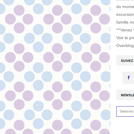
du moment
excursion
famille n
^^Venez v
Voir le pr
Overblog
SUIVEZ
NEWSL