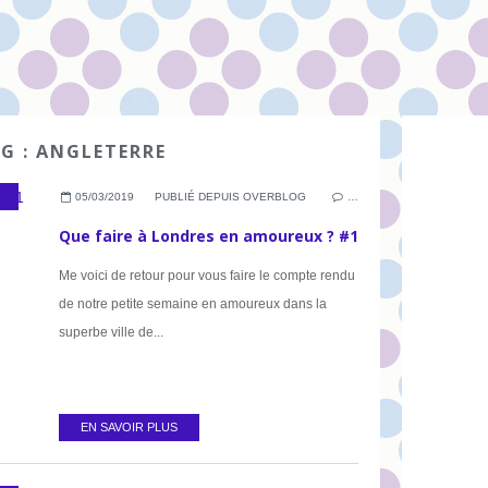
AG : ANGLETERRE
GLETERRE
,
HOLIDAY
05/03/2019
PUBLIÉ DEPUIS OVERBLOG
…
Que faire à Londres en amoureux ? #1
Me voici de retour pour vous faire le compte rendu
de notre petite semaine en amoureux dans la
superbe ville de...
EN SAVOIR PLUS