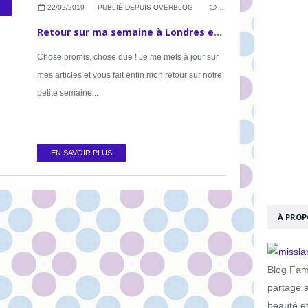
,
INSTATRAVEL
,
ANGLETERRE
22/02/2019
PUBLIÉ DEPUIS OVERBLOG
…
Retour sur ma semaine à Londres en amoureux
Chose promis, chose due ! Je me mets à jour sur
mes articles et vous fait enfin mon retour sur notre
petite semaine...
EN SAVOIR PLUS
À PROP
Blog Fami
partage 
beauté e