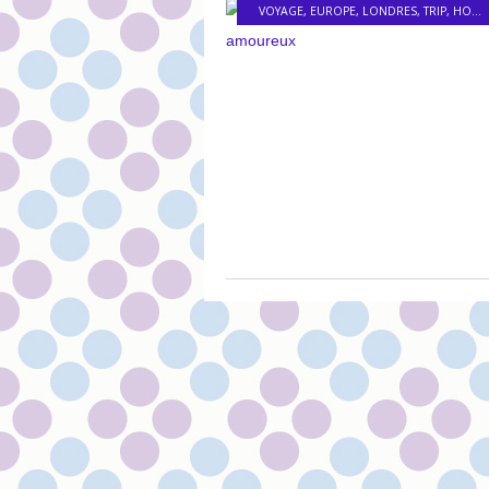
VOYAGE
,
EUROPE
,
LONDRES
,
TRIP
,
HOLIDAY